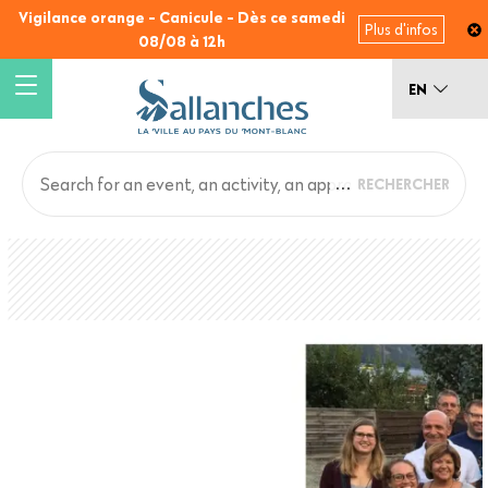
Skip
Vigilance orange - Canicule - Dès ce samedi
Plus d'infos
to
08/08 à 12h
main
content
EN
Main
Back
to
navigation
top