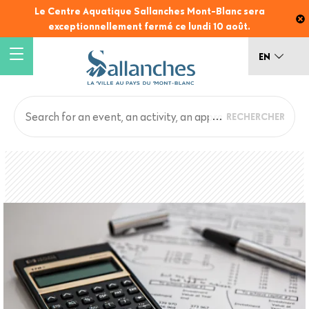
Skip
Le Centre Aquatique Sallanches Mont-Blanc sera
to
exceptionnellement fermé ce lundi 10 août.
main
content
EN
Main
Back
to
navigation
top