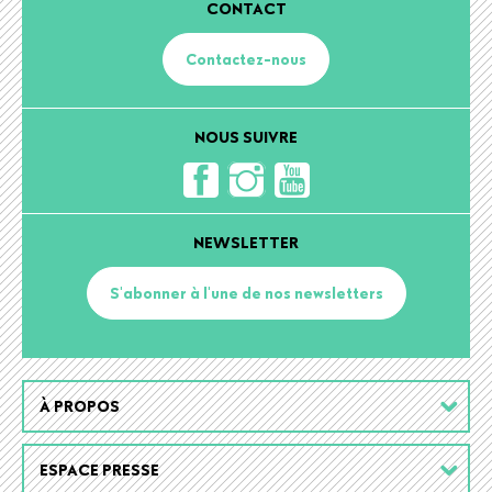
CONTACT
Contactez-nous
NOUS SUIVRE
NEWSLETTER
S'abonner à l'une de nos newsletters
Footer
À PROPOS
menu
ESPACE PRESSE