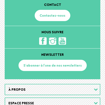
CONTACT
Contactez-nous
NOUS SUIVRE
NEWSLETTER
S'abonner à l'une de nos newsletters
Footer
À PROPOS
menu
ESPACE PRESSE