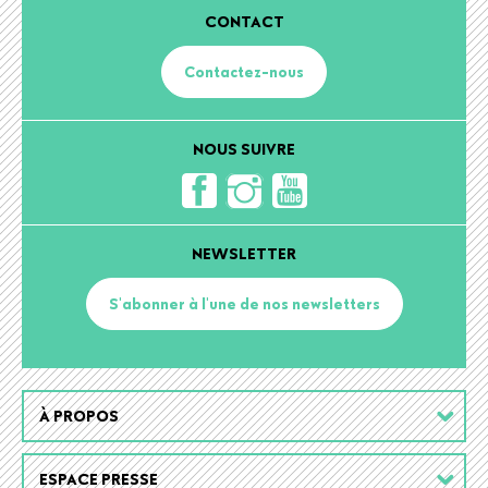
CONTACT
Contactez-nous
NOUS SUIVRE
NEWSLETTER
S'abonner à l'une de nos newsletters
Footer
À PROPOS
menu
ESPACE PRESSE