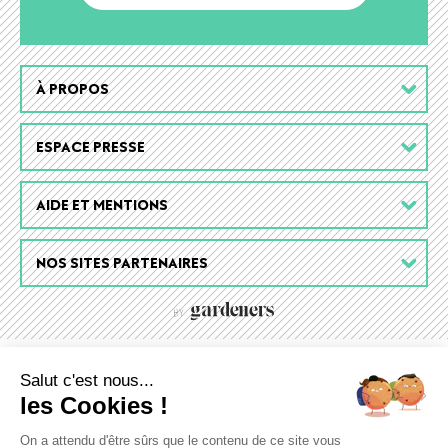
Footer
À PROPOS
menu
ESPACE PRESSE
AIDE ET MENTIONS
NOS SITES PARTENAIRES
Salut c'est nous...
les Cookies !
On a attendu d'être sûrs que le contenu de ce site vous