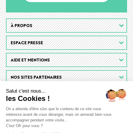
Footer
À PROPOS
menu
ESPACE PRESSE
AIDE ET MENTIONS
NOS SITES PARTENAIRES
Salut c'est nous...
les Cookies !
On a attendu d'être sûrs que le contenu de ce site vous
intéresse avant de vous déranger, mais on aimerait bien vous
accompagner pendant votre visite...
C'est OK pour vous ?