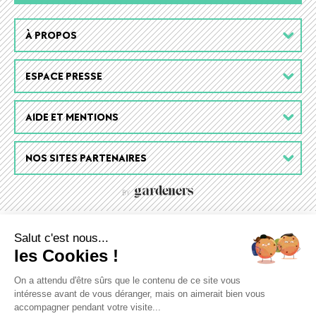
Footer
À PROPOS
menu
ESPACE PRESSE
AIDE ET MENTIONS
NOS SITES PARTENAIRES
Salut c'est nous...
les Cookies !
On a attendu d'être sûrs que le contenu de ce site vous
intéresse avant de vous déranger, mais on aimerait bien vous
accompagner pendant votre visite...