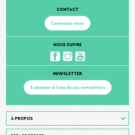
CONTACT
Contactez-nous
NOUS SUIVRE
NEWSLETTER
S'abonner à l'une de nos newsletters
Footer
À PROPOS
menu