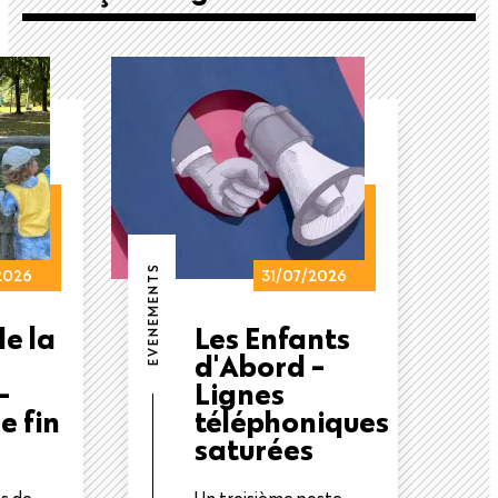
EVENEMENTS
2026
31/07/2026
e la
Les Enfants
d'Abord -
-
Lignes
e fin
téléphoniques
saturées
ns de
Un troisième poste