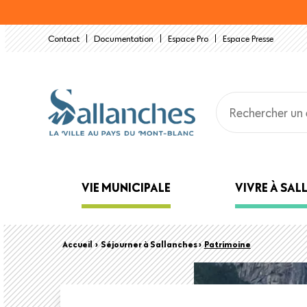
Aller
au
Contact
Documentation
Espace Pro
Espace Presse
contenu
principal
Main
VIE MUNICIPALE
VIVRE À SA
navigation
Back
Fil
Accueil
›
Séjourner à Sallanches ›
Patrimoine
to
top
d'Ariane