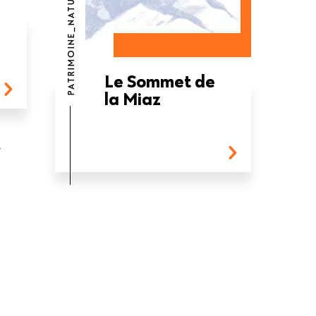
PATRIMOINE_NATUREL
Le Sommet de
la Miaz
ernière
>
nte
age