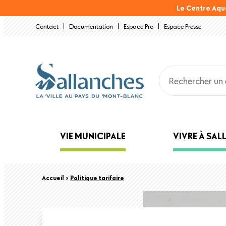
Aller
Le Centre Aqu
au
Contact
Documentation
Espace Pro
Espace Presse
contenu
principal
Main
VIE MUNICIPALE
VIVRE À SA
navigation
Back
Fil
Accueil
›
Politique tarifaire
to
top
d'Ariane