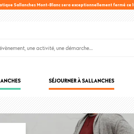
atique Sallanches Mont-Blanc sera exceptionnellement fermé ce lu
LLANCHES
SÉJOURNER À SALLANCHES