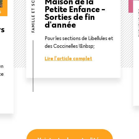
FAMILLE ET SCOLARITÉ
Maison de la
Petite Enfance -
EVE
6
Sorties de fin
d'année
rs
Pour les sections de Libellules et
des Coccinelles !&nbsp;
Lire l'article complet
un
ce