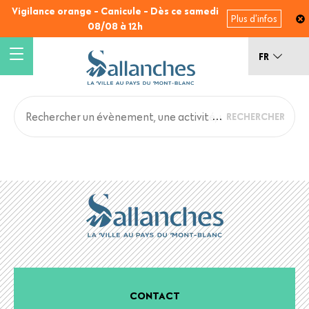
Aller
Vigilance orange - Canicule - Dès ce samedi
Plus d'infos
au
08/08 à 12h
contenu
principal
FR
Main
Back
to
navigation
top
CONTACT