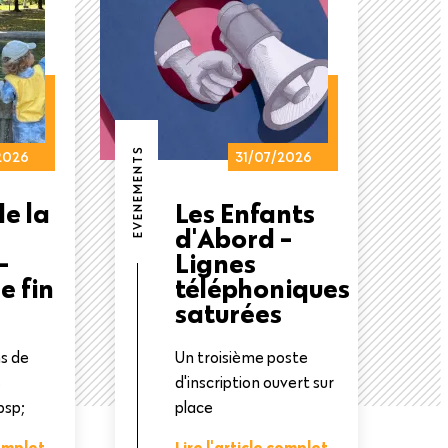
EVENEMENTS
2026
31/07/2026
e la
Les Enfants
d'Abord -
-
Lignes
e fin
téléphoniques
saturées
ns de
Un troisième poste
s
d'inscription ouvert sur
bsp;
place
complet
Lire l'article complet