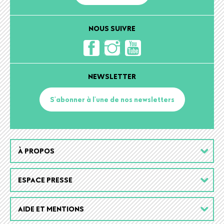
NOUS SUIVRE
NEWSLETTER
S'abonner à l'une de nos newsletters
Footer
À PROPOS
menu
ESPACE PRESSE
AIDE ET MENTIONS