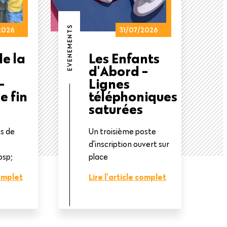
EVENEMENTS
2026
31/07/2026
e la
Les Enfants
d'Abord -
-
Lignes
e fin
téléphoniques
saturées
ns de
Un troisième poste
s
d'inscription ouvert sur
bsp;
place
complet
Lire l'article complet