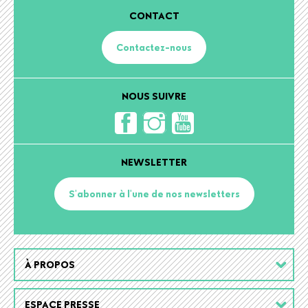
CONTACT
Contactez-nous
NOUS SUIVRE
NEWSLETTER
S'abonner à l'une de nos newsletters
Footer
À PROPOS
menu
ESPACE PRESSE