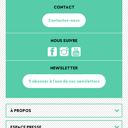
CONTACT
Contactez-nous
NOUS SUIVRE
NEWSLETTER
S'abonner à l'une de nos newsletters
Footer
À PROPOS
menu
ESPACE PRESSE