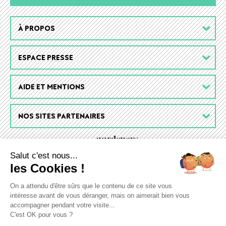
Footer
À PROPOS
menu
ESPACE PRESSE
AIDE ET MENTIONS
NOS SITES PARTENAIRES
Salut c'est nous...
les Cookies !
On a attendu d'être sûrs que le contenu de ce site vous
intéresse avant de vous déranger, mais on aimerait bien vous
accompagner pendant votre visite...
C'est OK pour vous ?