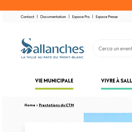
Salta
al
Contact
Documentation
Espace Pro
Espace Presse
contenuto
principale
Main
VIE MUNICIPALE
VIVRE À SA
navigation
Back
Briciole
Home
›
Prestations du CTM
to
top
di