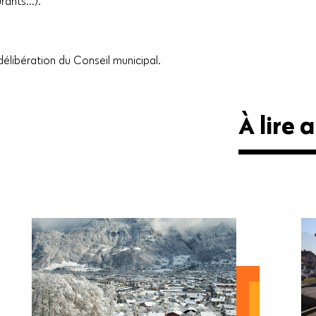
ants...).
délibération du Conseil municipal.
À lire a