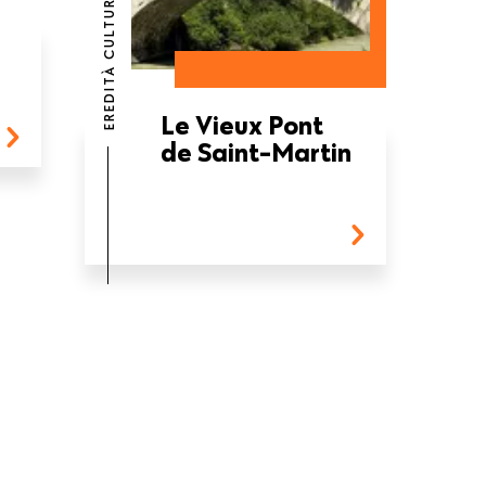
EREDITÀ CULTURALE
Le Vieux Pont
de Saint-Martin
a
a
na