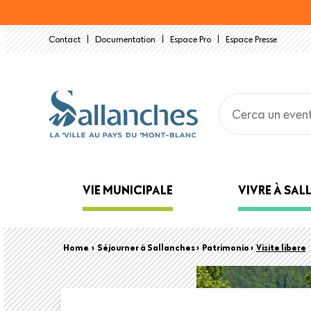
Salta
al
Contact
Documentation
Espace Pro
Espace Presse
contenuto
principale
Main
VIE MUNICIPALE
VIVRE À SA
navigation
Back
Briciole
Home
›
Séjourner à Sallanches ›
Patrimonio ›
Visite libere
to
top
di