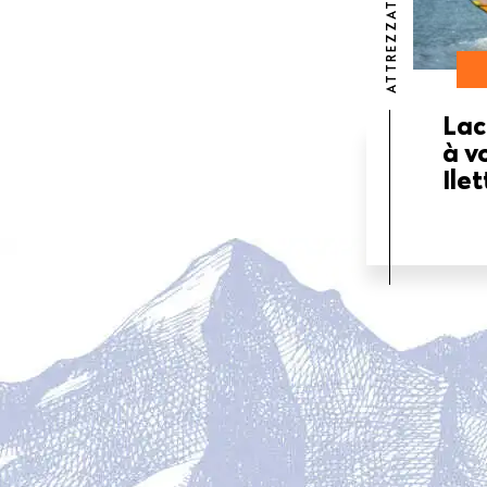
ATTREZZATURE
Lac
à v
Ilet
PAGINAZIONE