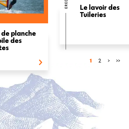
Le lavoir des
Tuileries
 de planche
oile des
tes
Pagina
1
Page
2
Pagina
>
Ultim
>>
attuale
successiv
pagi