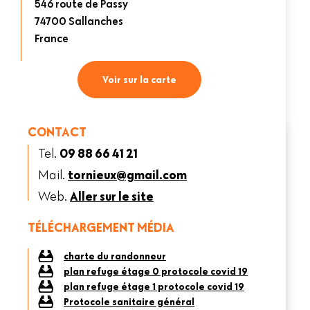
546 route de Passy
74700
Sallanches
France
Voir sur la carte
CONTACT
Tel.
09 88 66 41 21
Mail.
tornieux@gmail.com
Web.
Aller sur le site
TÉLÉCHARGEMENT MÉDIA
charte du randonneur
plan refuge étage 0 protocole covid 19
plan refuge étage 1 protocole covid 19
Protocole sanitaire général