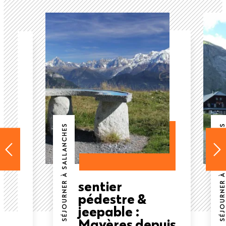
SÉJOURNER À SALLANCHES
SÉJOURNER À SALLANCHES
sentier
our
pédestre &
ace
jeepable :
nc
Mayères depuis