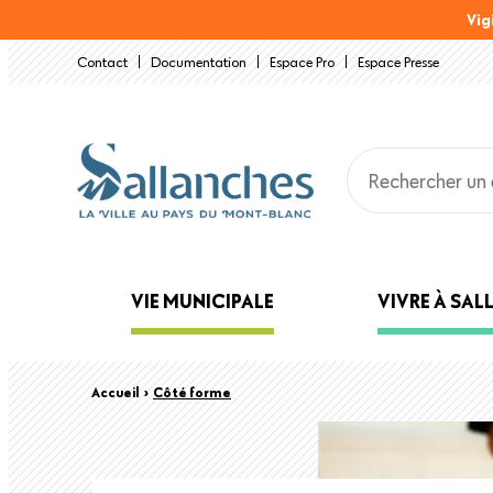
Aller
Vig
au
Contact
Documentation
Espace Pro
Espace Presse
contenu
principal
Main
VIE MUNICIPALE
VIVRE À SA
navigation
Back
Fil
Accueil
›
Côté forme
to
top
d'Ariane