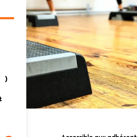
n
 …)
t
Accessible aux adhérent