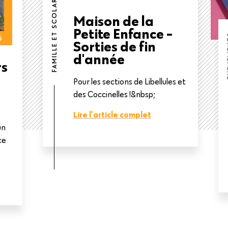
FAMILLE ET SCOLARITÉ
Maison de la
Petite Enfance -
EVE
6
Sorties de fin
d'année
rs
Pour les sections de Libellules et
des Coccinelles !&nbsp;
Lire l'article complet
un
ce