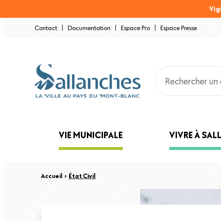
Aller
Vig
au
Contact
Documentation
Espace Pro
Espace Presse
contenu
principal
Main
VIE MUNICIPALE
VIVRE À SA
navigation
Back
Fil
Accueil
›
État Civil
to
top
d'Ariane