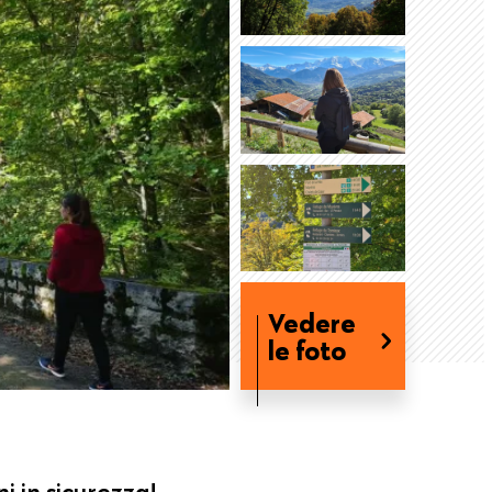
Vedere
le foto
ni in sicurezza!