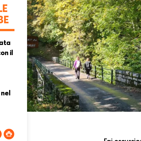
LE
BE
iata
on il
 nel
Fai escursio