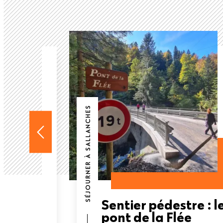
SÉJOURNER À SALLANCHES
re : la
Sentier pédestre : l
ours
pont de la Flée