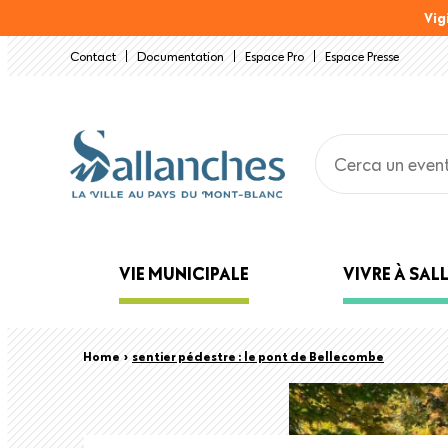
Salta
Vig
al
Contact
Documentation
Espace Pro
Espace Presse
contenuto
principale
Main
VIE MUNICIPALE
VIVRE À SA
navigation
Back
Briciole
Home
›
sentier pédestre : le pont de Bellecombe
to
top
di