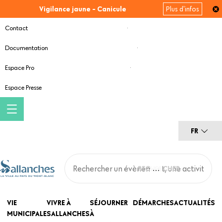
Aller
Vigilance jaune - Canicule
Plus d'infos
au
contenu
Contact
principal
Documentation
Espace Pro
Espace Presse
FR
Main
VIE
VIVRE À
SÉJOURNER
DÉMARCHES
ACTUALITÉS
MUNICIPALE
SALLANCHES
À
navigation