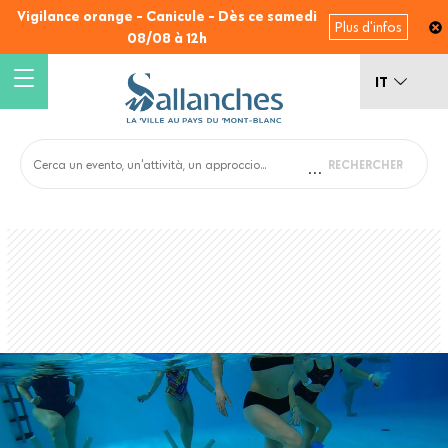
Salta
Vigilance orange - Canicule - Dès ce samedi
Plus d'infos
al
08/08 à 12h
contenuto
principale
IT
Main
Back
to
navigation
top