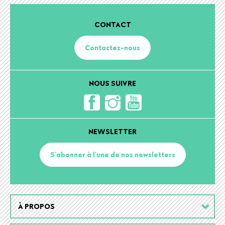
CONTACT
Contactez-nous
NOUS SUIVRE
NEWSLETTER
S'abonner à l'une de nos newsletters
Footer
À PROPOS
menu